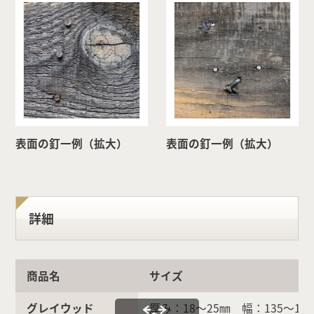
表面の釘一例（拡大）
表面の釘一例（拡大）
詳細
商品名
サイズ
グレイウッド
厚み：18〜25㎜ 幅：135〜1