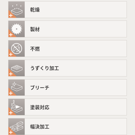
乾燥
製材
不燃
うずくり加工
ブリーチ
塗装対応
幅決加工