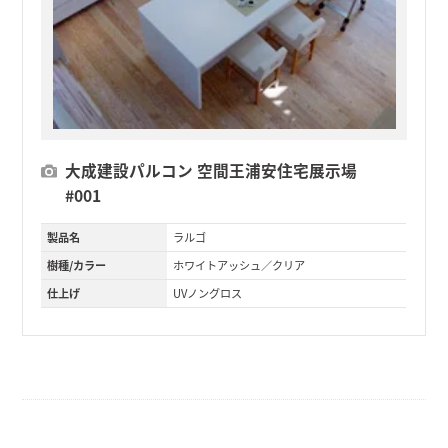
大成建設パルコン 空間王浦安住宅展示場
#001
製品名
ラルゴ
樹種/カラー
ホワイトアッシュ／クリア
仕上げ
UVノングロス