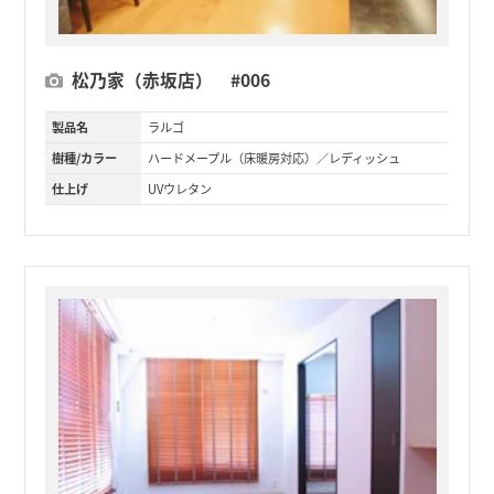
松乃家（赤坂店） #006
製品名
ラルゴ
樹種/カラー
ハードメープル（床暖房対応）／レディッシュ
仕上げ
UVウレタン