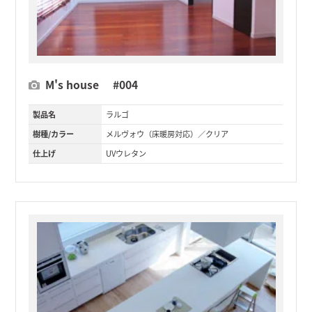
M's house #004
製品名
ラルゴ
樹種/カラー
メルヴォウ（床暖房対応）／クリア
仕上げ
UVウレタン